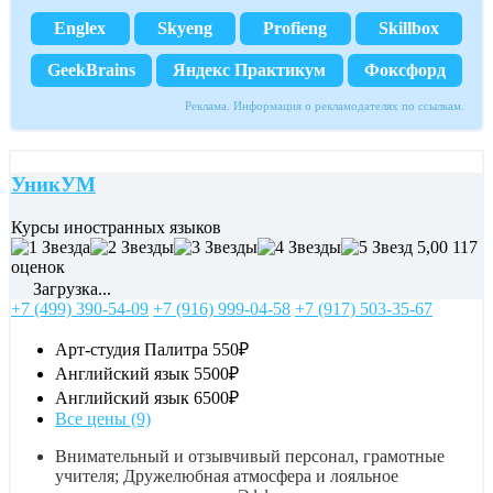
Englex
Skyeng
Profieng
Skillbox
GeekBrains
Яндекс Практикум
Фоксфорд
Реклама. Информация о рекламодателях по ссылкам.
УникУМ
Курсы иностранных языков
5,00
117
оценок
Загрузка...
+7 (499) 390-54-09
+7 (916) 999-04-58
+7 (917) 503-35-67
Арт-студия Палитра
550₽
Английский язык
5500₽
Английский язык
6500₽
Все цены (9)
Внимательный и отзывчивый персонал, грамотные
учителя; Дружелюбная атмосфера и лояльное