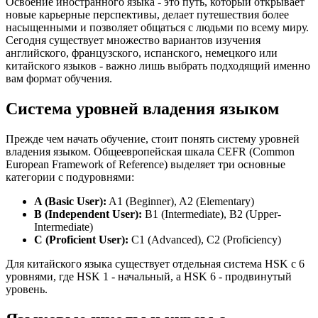
Освоение иностранного языка - это путь, который открывает
новые карьерные перспективы, делает путешествия более
насыщенными и позволяет общаться с людьми по всему миру.
Сегодня существует множество вариантов изучения
английского, французского, испанского, немецкого или
китайского языков - важно лишь выбрать подходящий именно
вам формат обучения.
Система уровней владения языком
Прежде чем начать обучение, стоит понять систему уровней
владения языком. Общеевропейская шкала CEFR (Common
European Framework of Reference) выделяет три основные
категории с подуровнями:
A (Basic User):
A1 (Beginner), A2 (Elementary)
B (Independent User):
B1 (Intermediate), B2 (Upper-
Intermediate)
C (Proficient User):
C1 (Advanced), C2 (Proficiency)
Для китайского языка существует отдельная система HSK с 6
уровнями, где HSK 1 - начальный, а HSK 6 - продвинутый
уровень.