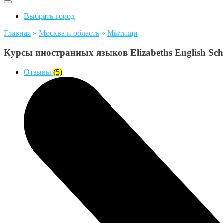
Выбрать город
Главная
»
Москва и область
»
Мытищи
Курсы иностранных языков Elizabeths English S
Отзывы
(5)