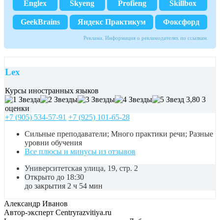
Englex
Skyeng
Profieng
Skillbox
GeekBrains
Яндекс Практикум
Фоксфорд
Реклама. Информация о рекламодателях по ссылкам.
Lex
Курсы иностранных языков
3,80
3
оценки
+7 (905) 534-57-91
+7 (925) 101-65-28
Сильные преподаватели; Много практики речи; Разные
уровни обучения
Все плюсы и минусы из отзывов
Университетская улица, 19, стр. 2
Открыто до 18:30
до закрытия 2 ч 54 мин
Александр Иванов
Автор-эксперт Centryrazvitiya.ru