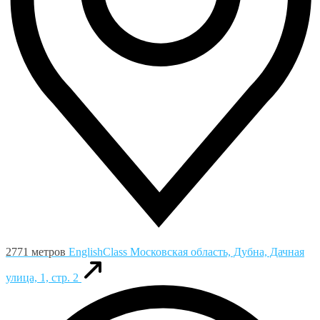
2771 метров
EnglishClass
Московская область, Дубна, Дачная
улица, 1, стр. 2