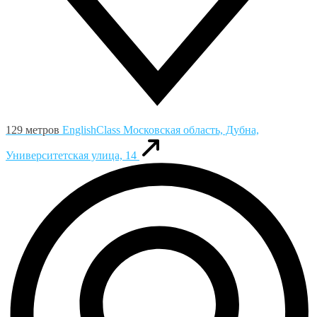
129 метров
EnglishClass
Московская область, Дубна,
Университетская улица, 14