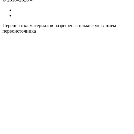
Все курсы иностранных языков в России
Контакты
Перепечатка материалов разрешена только с указанием
первоисточника
Политика конфиденциальности