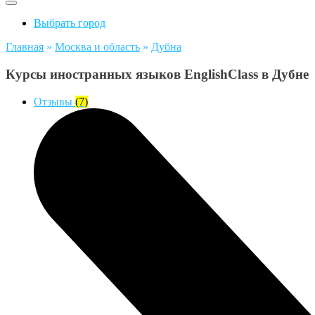
Выбрать город
Главная
»
Москва и область
»
Дубна
Курсы иностранных языков EnglishClass в Дубне
Отзывы
(7)