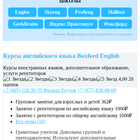
ШКОЛЫ
Englex
Skyeng
Profieng
Skillbox
GeekBrains
Яндекс Практикум
Фоксфорд
Реклама. Информация о рекламодателях по ссылкам.
Курсы английского языка Boxford English
Курсы иностранных языков, дополнительное образование,
услуги репетиторов
4,00
20
оценок
+7 (495) 118-30-70 Филиал Реутов
+7 (977) 838-08-09
Груповое занятие для взрослых и детей
362₽
Занятие с репетитором по английскому языку
1000₽
Занятие с репетитором по общему английскому
1000₽
Все цены (10)
Грамотные учителя; Довольны группой и
преподавателем; Используют дополнительные