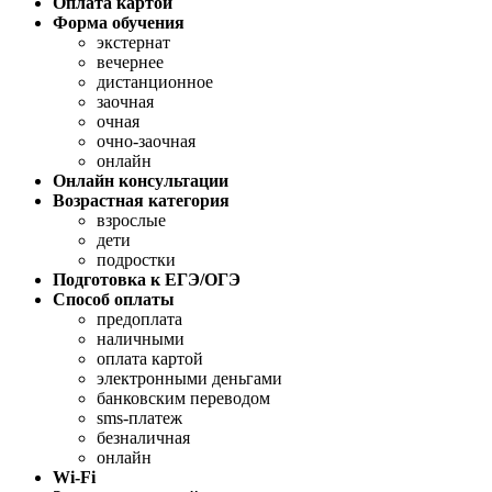
Оплата картой
Форма обучения
экстернат
вечернее
дистанционное
заочная
очная
очно-заочная
онлайн
Онлайн консультации
Возрастная категория
взрослые
дети
подростки
Подготовка к ЕГЭ/ОГЭ
Способ оплаты
предоплата
наличными
оплата картой
электронными деньгами
банковским переводом
sms-платеж
безналичная
онлайн
Wi-Fi