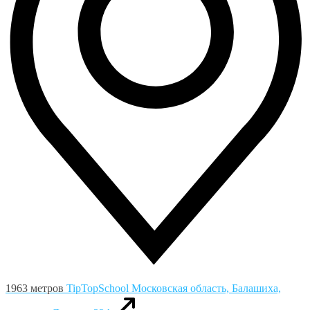
1963 метров
TipTopSchool
Московская область, Балашиха,