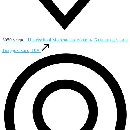
3050 метров
Unavischool
Московская область, Балашиха, улица
Твардовского, 10А