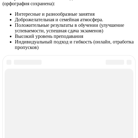
(орфография сохранена):
Интересные и разнообразные занятия
Доброжелательная и семейная атмосфера.
Положительные результаты в обучении (улучшение
успеваемости, успешная сдача экзаменов)
Высокий уровень преподавания
Индивидуальный подход и гибкость (онлайн, отработка
пропусков)
Курсы иностранных языков в РФ
© 2018–2026 –
Все курсы иностранных языков в России
Контакты
Перепечатка материалов разрешена только с указанием
первоисточника
Политика конфиденциальности