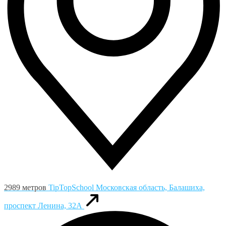
2989 метров
TipTopSchool
Московская область, Балашиха,
проспект Ленина, 32А