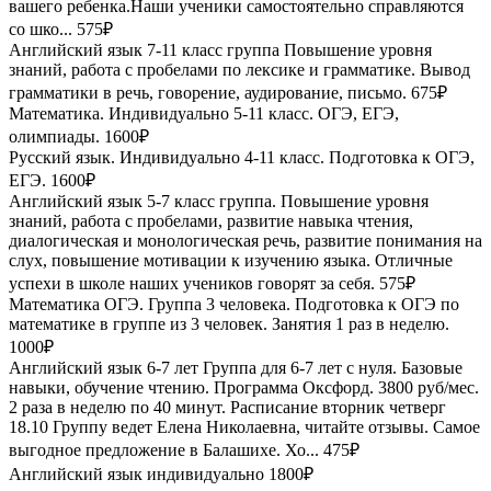
вашего ребенка.Наши ученики самостоятельно справляются
со шко...
575₽
Английский язык 7-11 класс группа
Повышение уровня
знаний, работа с пробелами по лексике и грамматике. Вывод
грамматики в речь, говорение, аудирование, письмо.
675₽
Математика. Индивидуально
5-11 класс. ОГЭ, ЕГЭ,
олимпиады.
1600₽
Русский язык. Индивидуально
4-11 класс. Подготовка к ОГЭ,
ЕГЭ.
1600₽
Английский язык 5-7 класс группа.
Повышение уровня
знаний, работа с пробелами, развитие навыка чтения,
диалогическая и монологическая речь, развитие понимания на
слух, повышение мотивации к изучению языка. Отличные
успехи в школе наших учеников говорят за себя.
575₽
Математика ОГЭ. Группа 3 человека.
Подготовка к ОГЭ по
математике в группе из 3 человек. Занятия 1 раз в неделю.
1000₽
Английский язык 6-7 лет
Группа для 6-7 лет с нуля. Базовые
навыки, обучение чтению. Программа Оксфорд. 3800 руб/мес.
2 раза в неделю по 40 минут. Расписание вторник четверг
18.10 Группу ведет Елена Николаевна, читайте отзывы. Самое
выгодное предложение в Балашихе. Хо...
475₽
Английский язык индивидуально
1800₽