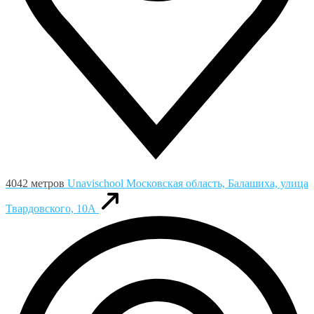
4042 метров
Unavischool
Московская область, Балашиха, улица
Твардовского, 10А