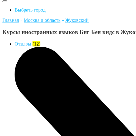
Выбрать город
Главная
»
Москва и область
»
Жуковский
Курсы иностранных языков Биг Бен кидс в Жуко
Отзывы
(12)