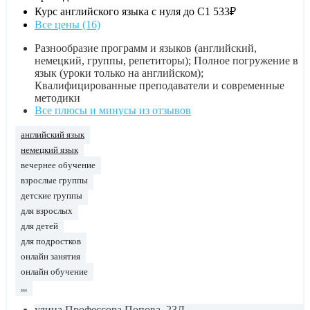
Курс английского языка с нуля до С1
533₽
Все цены (16)
Разнообразие программ и языков (английский,
немецкий, группы, репетиторы); Полное погружение в
язык (уроки только на английском);
Квалифицированные преподаватели и современные
методики
Все плюсы и минусы из отзывов
английский язык
немецкий язык
вечернее обучение
взрослые группы
детские группы
для взрослых
для детей
для подростков
онлайн занятия
онлайн обучение
...
улица Профессора Попова, 23Д