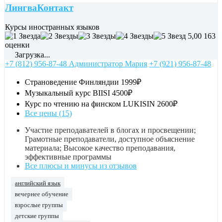
ЛингваКонтакт
Курсы иностранных языков
5,00
163
оценки
Загрузка...
+7 (812) 956-87-48 Администратор Мария
+7 (921) 956-87-48
Страноведение Финляндии
1999₽
Музыкальный курс BIISI
4500₽
Курс по чтению на финском LUKISIN
2600₽
Все цены (15)
Участие преподавателей в блогах и просвещении;
Грамотные преподаватели, доступное объяснение
материала; Высокое качество преподавания,
эффективные программы
Все плюсы и минусы из отзывов
английский язык
вечернее обучение
взрослые группы
детские группы