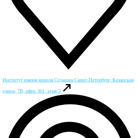
Институт имени короля Седжона
Санкт-Петербург, Казанская
улица, 7В, офис 301, этаж 3