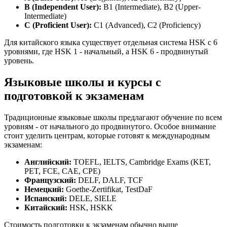
B (Independent User):
B1 (Intermediate), B2 (Upper-
Intermediate)
C (Proficient User):
C1 (Advanced), C2 (Proficiency)
Для китайского языка существует отдельная система HSK с 6
уровнями, где HSK 1 - начальный, а HSK 6 - продвинутый
уровень.
Языковые школы и курсы с
подготовкой к экзаменам
Традиционные языковые школы предлагают обучение по всем
уровням - от начального до продвинутого. Особое внимание
стоит уделить центрам, которые готовят к международным
экзаменам:
Английский:
TOEFL, IELTS, Cambridge Exams (KET,
PET, FCE, CAE, CPE)
Французский:
DELF, DALF, TCF
Немецкий:
Goethe-Zertifikat, TestDaF
Испанский:
DELE, SIELE
Китайский:
HSK, HSKK
Стоимость подготовки к экзаменам обычно выше