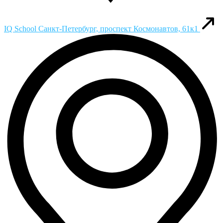
IQ School
Санкт-Петербург, проспект Космонавтов, 61к1