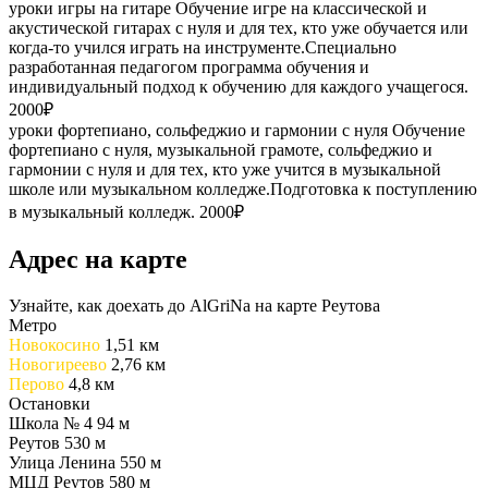
уроки игры на гитаре
Обучение игре на классической и
акустической гитарах с нуля и для тех, кто уже обучается или
когда-то учился играть на инструменте.Специально
разработанная педагогом программа обучения и
индивидуальный подход к обучению для каждого учащегося.
2000₽
уроки фортепиано, сольфеджио и гармонии с нуля
Обучение
фортепиано с нуля, музыкальной грамоте, сольфеджио и
гармонии с нуля и для тех, кто уже учится в музыкальной
школе или музыкальном колледже.Подготовка к поступлению
в музыкальный колледж.
2000₽
Адрес на карте
Узнайте, как доехать до AlGriNa на карте Реутова
Метро
Новокосино
1,51 км
Новогиреево
2,76 км
Перово
4,8 км
Остановки
Школа № 4
94 м
Реутов
530 м
Улица Ленина
550 м
МЦД Реутов
580 м