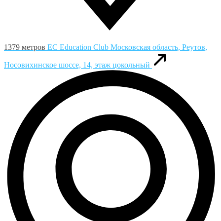
1379 метров
ЕС Education Club
Московская область, Реутов,
Носовихинское шоссе, 14, этаж цокольный