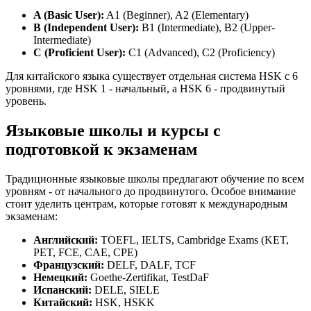
A (Basic User):
A1 (Beginner), A2 (Elementary)
B (Independent User):
B1 (Intermediate), B2 (Upper-
Intermediate)
C (Proficient User):
C1 (Advanced), C2 (Proficiency)
Для китайского языка существует отдельная система HSK с 6
уровнями, где HSK 1 - начальный, а HSK 6 - продвинутый
уровень.
Языковые школы и курсы с
подготовкой к экзаменам
Традиционные языковые школы предлагают обучение по всем
уровням - от начального до продвинутого. Особое внимание
стоит уделить центрам, которые готовят к международным
экзаменам:
Английский:
TOEFL, IELTS, Cambridge Exams (KET,
PET, FCE, CAE, CPE)
Французский:
DELF, DALF, TCF
Немецкий:
Goethe-Zertifikat, TestDaF
Испанский:
DELE, SIELE
Китайский:
HSK, HSKK