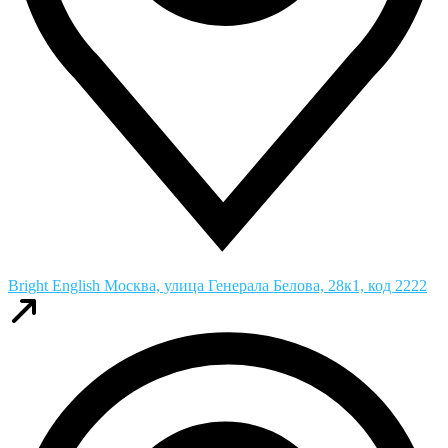
Bright English
Москва, улица Генерала Белова, 28к1, код 2222