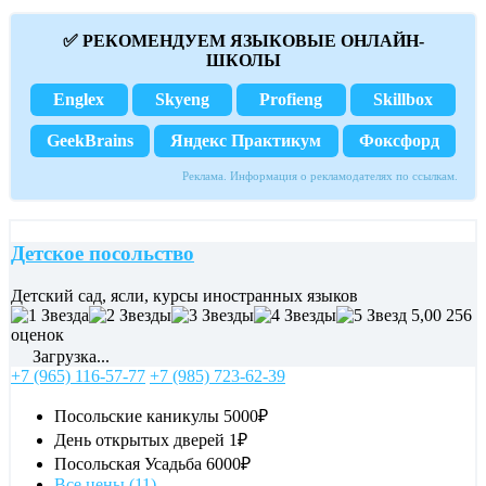
✅ РЕКОМЕНДУЕМ ЯЗЫКОВЫЕ ОНЛАЙН-
ШКОЛЫ
Englex
Skyeng
Profieng
Skillbox
GeekBrains
Яндекс Практикум
Фоксфорд
Реклама. Информация о рекламодателях по ссылкам.
Детское посольство
Детский сад, ясли, курсы иностранных языков
5,00
256
оценок
Загрузка...
+7 (965) 116-57-77
+7 (985) 723-62-39
Посольские каникулы
5000₽
День открытых дверей
1₽
Посольская Усадьба
6000₽
Все цены (11)