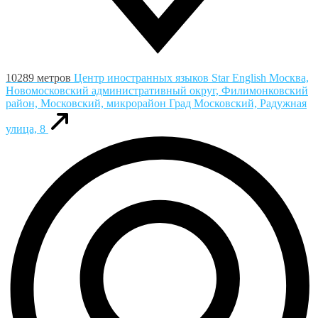
10289 метров
Центр иностранных языков Star English
Москва,
Новомосковский административный округ, Филимонковский
район, Московский, микрорайон Град Московский, Радужная
улица, 8