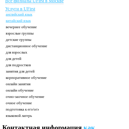
Все филиалы UFirst в Москве
Услуги в UFirst
английский язык
китайский язык
вечернее обучение
взрослые группы
детские группы
дистанционное обучение
для взрослых
для детей
для подростков
занятия для детей
корпоративное обучение
онлайн занятия
онлайн обучение
очно-заочное обучение
очное обучение
подготовка к егэ/огэ
языковой лагерь
Контактная информация
как