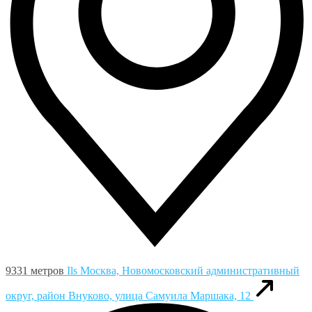
9331 метров
Ils
Москва, Новомосковский административный
округ, район Внуково, улица Самуила Маршака, 12