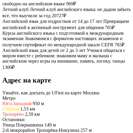
свободно на английском языкe
969₽
Летний клуб
Летний клуб английского языка: не дадим забыть
все, что выучили за год
20727₽
Английский язык для подростков от 14 до 17 лет
Превращаем
английский в активный инструмент для общения
765₽
Курсы английского языка с подготовкой к международным
экзаменам
Знакомимся с форматом настоящих экзаменов и
получаем сертификат по международной шкале CEFR
765₽
Английский язык для детей от 2 до 3 лет
Учимся общаться с
миром вместе с ребенком: знакомим маму и малыша с
английским через игры на внимание, память, логику, танцы
1300₽
Адрес на карте
Узнайте, как доехать до UFirst на карте Москвы
Метро
Юго-Западная
950 м
Озёрная
1,53 км
Тропарёво
2,59 км
Остановки
Улица Покрышкина
149 м
2-й микрорайон Тропарёва-Никулина
257 м