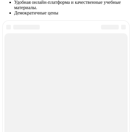
Удобная онлайн-платформа и качественные учебные
материалы.
Демократичные цены
Курсы иностранных языков в РФ
© 2018–2026 –
Все курсы иностранных языков в России
Контакты
Перепечатка материалов разрешена только с указанием
первоисточника
Политика конфиденциальности