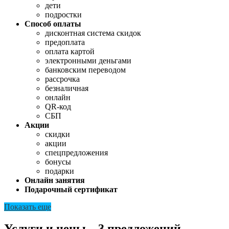
дети
подростки
Способ оплаты
дисконтная система скидок
предоплата
оплата картой
электронными деньгами
банковским переводом
рассрочка
безналичная
онлайн
QR-код
СБП
Акции
скидки
акции
спецпредложения
бонусы
подарки
Онлайн занятия
Подарочный сертификат
Показать еще
Услуги и цены – 3 предложений