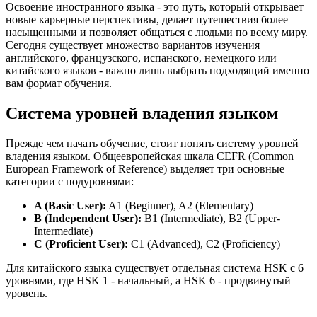
Освоение иностранного языка - это путь, который открывает
новые карьерные перспективы, делает путешествия более
насыщенными и позволяет общаться с людьми по всему миру.
Сегодня существует множество вариантов изучения
английского, французского, испанского, немецкого или
китайского языков - важно лишь выбрать подходящий именно
вам формат обучения.
Система уровней владения языком
Прежде чем начать обучение, стоит понять систему уровней
владения языком. Общеевропейская шкала CEFR (Common
European Framework of Reference) выделяет три основные
категории с подуровнями:
A (Basic User):
A1 (Beginner), A2 (Elementary)
B (Independent User):
B1 (Intermediate), B2 (Upper-
Intermediate)
C (Proficient User):
C1 (Advanced), C2 (Proficiency)
Для китайского языка существует отдельная система HSK с 6
уровнями, где HSK 1 - начальный, а HSK 6 - продвинутый
уровень.