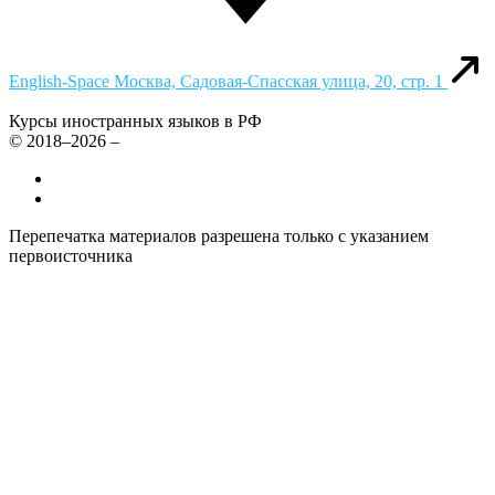
English-Space
Москва, Садовая-Спасская улица, 20, стр. 1
Курсы иностранных языков в РФ
© 2018–2026 –
Все курсы иностранных языков в России
Контакты
Перепечатка материалов разрешена только с указанием
первоисточника
Политика конфиденциальности