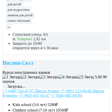
для детей
для подростков
занятия для детей
очное обучение
...
Совхозная улица, 8А
м.
Ховрино
2,82 км
Закрыто до 10:00
откроется через 4 ч 36 мин
Инглиш-Скул
Курсы иностранных языков
5,00
90
оценок
Загрузка...
+7 (498) 720-47-97 Школа Химки
+7 (495) 123-66-68 Школа
Куркино
+7 (963) 647-45-47
+7 (926) 882-69-94
Kids school (3-6 лет)
5280₽
Children school (7-10 лет)
10560₽