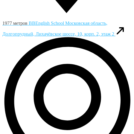
1977 метров
BBEnglish School
Московская область,
Долгопрудный, Лихачёвское шоссе, 10, корп. 2, этаж 2