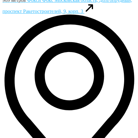
969 метров
Фокси Фокс
Московская область, Долгопрудный,
проспект Ракетостроителей, 9, корп. 3