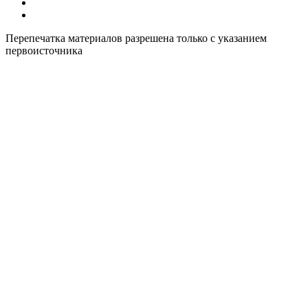
Все курсы иностранных языков в России
Контакты
Перепечатка материалов разрешена только с указанием
первоисточника
Политика конфиденциальности