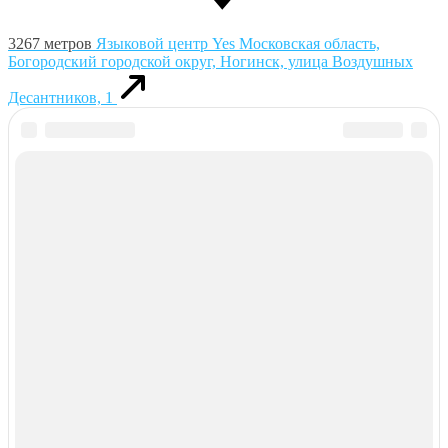
3267 метров
Языковой центр Yes
Московская область,
Богородский городской округ, Ногинск, улица Воздушных
Десантников, 1
Курсы иностранных языков в РФ
© 2018–2026 –
Все курсы иностранных языков в России
Контакты
Перепечатка материалов разрешена только с указанием
первоисточника
Политика конфиденциальности