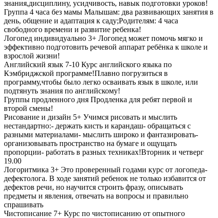
знания,дисциплину, усидчивость, навык подготовки уроков!
Группа 4 часа без мамы
Малышам: два развивающих занятия в
день, общение и адаптация к саду;Родителям: 4 часа
свободного времени и развитие ребенка!
Логопед индивидуально 3+
Логопед может помочь мягко и
эффективно подготовить речевой аппарат ребёнка к школе и
взрослой жизни!
Английский язык 7-10
Курс английского языка по
Кэмбриджской программе!Плавно погрузиться в
программу,чтобы было легко осваивать язык в школе, или
подтянуть знания по английскому!
Группы продленного дня
Продленка для ребят первой и
второй смены!
Рисование и дизайн 5+
Учимся рисовать и мыслить
нестандартно:- держать кисть и карандаш- обращаться с
разными материалами- мыслить широко и фантазировать-
организовывать пространство на бумаге и ощущать
пропорции- работать в разных техниках!Вторник и четверг
19.00
Логоритмика 3+
Это проверенный годами курс от логопеда-
дефектолога. В ходе занятий ребенок не только избавится от
дефектов речи, но научится строить фразу, описывать
предметы и явления, отвечать на вопросы и правильно
спрашивать
Чистописание 7+
Курс по чистописанию от опытного