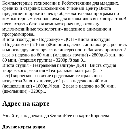
Компьютерные технологии и Робототехника для младших,
средних и старших школьников
Учебный Центр Виста
предлагает широкий спектр образовательных программ по
компьютерным технологиям для школьников всех возрастов.В
него входят:- базовая компьютерная подготовка;-
мультимедийные технологии;- введение в анимацию и
программирова...
Виста-изостудия «Подсолнух»
ДОП «Виста-изостудия
«Подсолнух» (5-16 лет)Живопись, лепка, аппликация, роспись
и многие другие творческие интересности.Занятия проходят 2
раза в неделю по 60 мин. (младшая группа) - 2800р./8 зан., по
80 мин. (старшая группа) - 3200р./8 зан.З...
Виста-студия «Театральная палитра»
ДОП «Виста-студия
творческого развития «Театральная палитра» (5-17
лет)Творческое развитие средствами театрального
искусства.Занятия проходят 1 раз в неделю по 40 мин.
(дошкольники) - 1800р./4 зан., 2 раза в неделю по 80 мин.
(школьники) - 3200р...
Адрес на карте
Узнайте, как доехать до ФилинFree на карте Королева
Другие курсы рядом