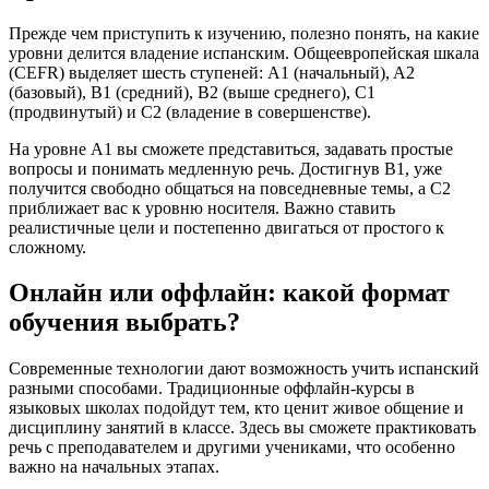
Прежде чем приступить к изучению, полезно понять, на какие
уровни делится владение испанским. Общеевропейская шкала
(CEFR) выделяет шесть ступеней: A1 (начальный), A2
(базовый), B1 (средний), B2 (выше среднего), C1
(продвинутый) и C2 (владение в совершенстве).
На уровне A1 вы сможете представиться, задавать простые
вопросы и понимать медленную речь. Достигнув B1, уже
получится свободно общаться на повседневные темы, а C2
приближает вас к уровню носителя. Важно ставить
реалистичные цели и постепенно двигаться от простого к
сложному.
Онлайн или оффлайн: какой формат
обучения выбрать?
Современные технологии дают возможность учить испанский
разными способами. Традиционные оффлайн-курсы в
языковых школах подойдут тем, кто ценит живое общение и
дисциплину занятий в классе. Здесь вы сможете практиковать
речь с преподавателем и другими учениками, что особенно
важно на начальных этапах.