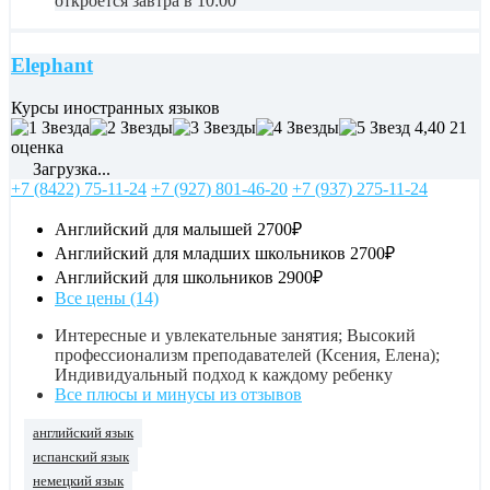
откроется завтра в 10:00
Elephant
Курсы иностранных языков
4,40
21
оценка
Загрузка...
+7 (8422) 75-11-24
+7 (927) 801-46-20
+7 (937) 275-11-24
Английский для малышей
2700₽
Английский для младших школьников
2700₽
Английский для школьников
2900₽
Все цены (14)
Интересные и увлекательные занятия; Высокий
профессионализм преподавателей (Ксения, Елена);
Индивидуальный подход к каждому ребенку
Все плюсы и минусы из отзывов
английский язык
испанский язык
немецкий язык