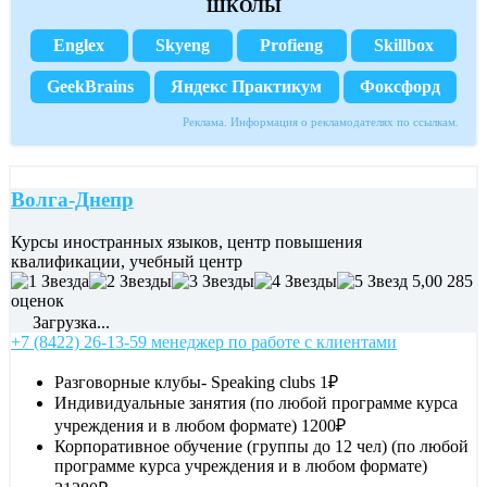
ШКОЛЫ
Englex
Skyeng
Profieng
Skillbox
GeekBrains
Яндекс Практикум
Фоксфорд
Реклама. Информация о рекламодателях по ссылкам.
Волга-Днепр
Курсы иностранных языков, центр повышения
квалификации, учебный центр
5,00
285
оценок
Загрузка...
+7 (8422) 26-13-59 менеджер по работе с клиентами
Разговорные клубы- Speaking clubs
1₽
Индивидуальные занятия (по любой программе курса
учреждения и в любом формате)
1200₽
Корпоративное обучение (группы до 12 чел) (по любой
программе курса учреждения и в любом формате)