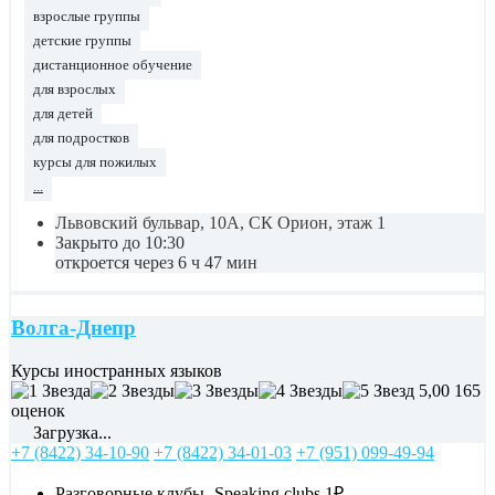
взрослые группы
детские группы
дистанционное обучение
для взрослых
для детей
для подростков
курсы для пожилых
...
Львовский бульвар, 10А, СК Орион, этаж 1
Закрыто до 10:30
откроется через 6 ч 47 мин
Волга-Днепр
Курсы иностранных языков
5,00
165
оценок
Загрузка...
+7 (8422) 34-10-90
+7 (8422) 34-01-03
+7 (951) 099-49-94
Разговорные клубы- Speaking clubs
1₽