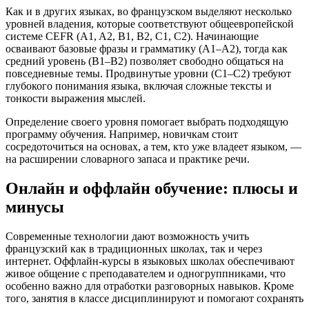
Как и в других языках, во французском выделяют несколько
уровней владения, которые соответствуют общеевропейской
системе CEFR (A1, A2, B1, B2, C1, C2). Начинающие
осваивают базовые фразы и грамматику (A1–A2), тогда как
средний уровень (B1–B2) позволяет свободно общаться на
повседневные темы. Продвинутые уровни (C1–C2) требуют
глубокого понимания языка, включая сложные тексты и
тонкости выражения мыслей.
Определение своего уровня помогает выбрать подходящую
программу обучения. Например, новичкам стоит
сосредоточиться на основах, а тем, кто уже владеет языком, —
на расширении словарного запаса и практике речи.
Онлайн и оффлайн обучение: плюсы и
минусы
Современные технологии дают возможность учить
французский как в традиционных школах, так и через
интернет. Оффлайн-курсы в языковых школах обеспечивают
живое общение с преподавателем и одногруппниками, что
особенно важно для отработки разговорных навыков. Кроме
того, занятия в классе дисциплинируют и помогают сохранять