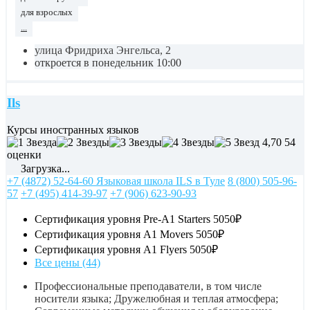
для взрослых
...
улица Фридриха Энгельса, 2
откроется в понедельник 10:00
Ils
Курсы иностранных языков
4,70
54
оценки
Загрузка...
+7 (4872) 52-64-60 Языковая школа ILS в Туле
8 (800) 505-96-
57
+7 (495) 414-39-97
+7 (906) 623-90-93
Сертификация уровня Pre-A1 Starters
5050₽
Сертификация уровня A1 Movers
5050₽
Сертификация уровня A1 Flyers
5050₽
Все цены (44)
Профессиональные преподаватели, в том числе
носители языка; Дружелюбная и теплая атмосфера;