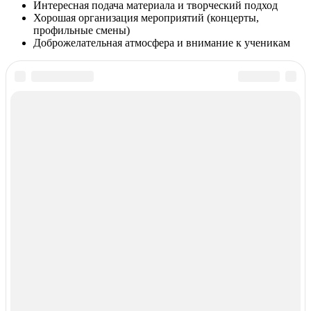
Интересная подача материала и творческий подход
Хорошая организация мероприятий (концерты,
профильные смены)
Доброжелательная атмосфера и внимание к ученикам
Курсы иностранных языков в РФ
© 2018–2026 –
Все курсы иностранных языков в России
Контакты
Перепечатка материалов разрешена только с указанием
первоисточника
Политика конфиденциальности