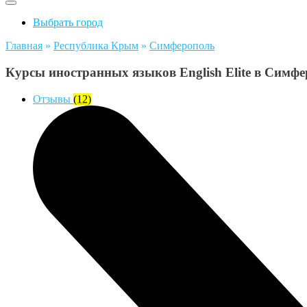
Выбрать город
Главная
»
Республика Крым
»
Симферополь
Курсы иностранных языков English Elite в Симф
Отзывы
(12)