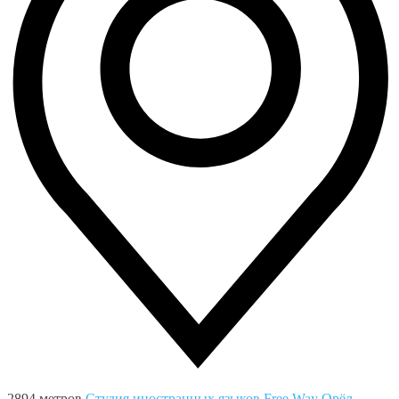
2894 метров
Студия иностранных языков Free Way
Орёл,