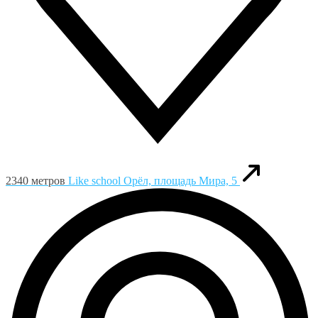
2340 метров
Like school
Орёл, площадь Мира, 5