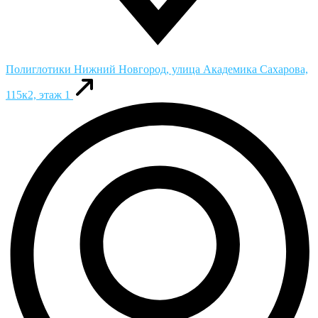
Полиглотики
Нижний Новгород, улица Академика Сахарова,
115к2, этаж 1