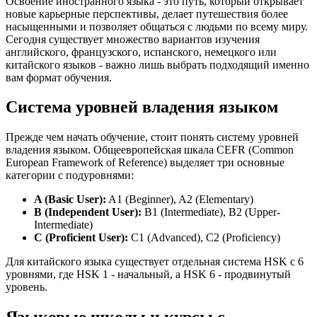
Освоение иностранного языка - это путь, который открывает
новые карьерные перспективы, делает путешествия более
насыщенными и позволяет общаться с людьми по всему миру.
Сегодня существует множество вариантов изучения
английского, французского, испанского, немецкого или
китайского языков - важно лишь выбрать подходящий именно
вам формат обучения.
Система уровней владения языком
Прежде чем начать обучение, стоит понять систему уровней
владения языком. Общеевропейская шкала CEFR (Common
European Framework of Reference) выделяет три основные
категории с подуровнями:
A (Basic User):
A1 (Beginner), A2 (Elementary)
B (Independent User):
B1 (Intermediate), B2 (Upper-
Intermediate)
C (Proficient User):
C1 (Advanced), C2 (Proficiency)
Для китайского языка существует отдельная система HSK с 6
уровнями, где HSK 1 - начальный, а HSK 6 - продвинутый
уровень.