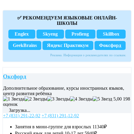
✅ РЕКОМЕНДУЕМ ЯЗЫКОВЫЕ ОНЛАЙН-
ШКОЛЫ
Englex
Skyeng
Profieng
Skillbox
GeekBrains
Яндекс Практикум
Фоксфорд
Реклама. Информация о рекламодателях по ссылкам.
Оксфорд
Дополнительное образование, курсы иностранных языков,
центр развития ребёнка
5,00
198
оценок
Загрузка...
+7 (831) 291-22-92
+7 (831) 291-12-92
Занятия в мини-группе для взрослых
11340₽
Русский язык для детей 10-17 лет
5940₽