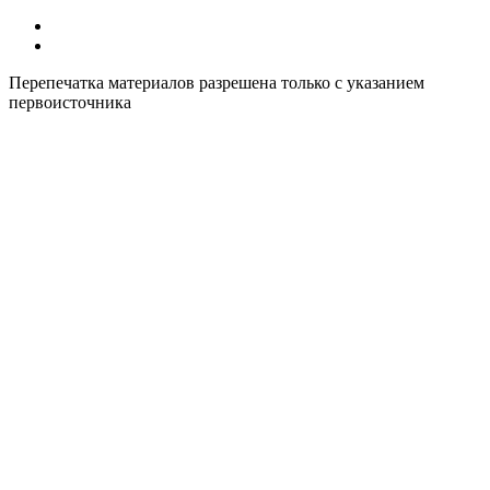
Все курсы иностранных языков в России
Контакты
Перепечатка материалов разрешена только с указанием
первоисточника
Политика конфиденциальности