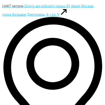
14407 метров
Центр английского языка IQ planet
Москва,
улица Большая Дмитровка, 9, стр. 9