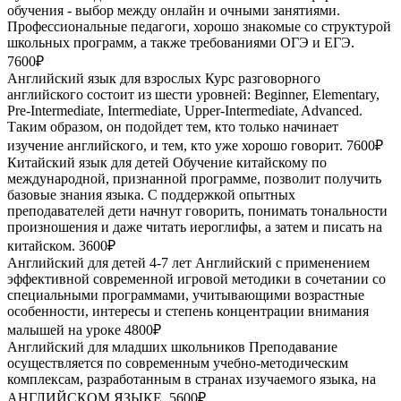
обучения - выбор между онлайн и очными занятиями.
Профессиональные педагоги, хорошо знакомые со структурой
школьных программ, а также требованиями ОГЭ и ЕГЭ.
7600₽
Английский язык для взрослых
Курс разговорного
английского состоит из шести уровней: Beginner, Elementary,
Pre-Intermediate, Intermediate, Upper-Intermediate, Advanced.
Таким образом, он подойдет тем, кто только начинает
изучение английского, и тем, кто уже хорошо говорит.
7600₽
Китайский язык для детей
Обучение китайскому по
международной, признанной программе, позволит получить
базовые знания языка. С поддержкой опытных
преподавателей дети начнут говорить, понимать тональности
произношения и даже читать иероглифы, а затем и писать на
китайском.
3600₽
Английский для детей 4-7 лет
Английский с применением
эффективной современной игровой методики в сочетании со
специальными программами, учитывающими возрастные
особенности, интересы и степень концентрации внимания
малышей на уроке
4800₽
Английский для младших школьников
Преподавание
осуществляется по современным учебно-методическим
комплексам, разработанным в странах изучаемого языка, на
АНГЛИЙСКОМ ЯЗЫКЕ.
5600₽