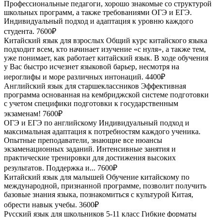
Профессиональные педагоги, хорошо знакомые со структурой
школьных программ, а также требованиями ОГЭ и ЕГЭ.
Индивидуальный подход и адаптация к уровню каждого
студента.
7600₽
Китайский язык для взрослых
Общий курс китайского языка
подходит всем, кто начинает изучение «с нуля», а также тем,
уже понимает, как работает китайский язык. В ходе обучения
у Вас быстро исчезнет языковой барьер, несмотря на
иероглифы и море различных интонаций.
4400₽
Английский язык для старшеклассников
Эффективная
программа основанная на кембриджской системе подготовки
с учетом специфики подготовки к государственным
экзаменам!
7600₽
ОГЭ и ЕГЭ по английскому
Индивидуальный подход и
максимальная адаптация к потребностям каждого ученика.
Опытные преподаватели, знающие все нюансы
экзаменационных заданий. Интенсивные занятия и
практические тренировки для достижения высоких
результатов. Поддержка и...
7600₽
Китайский язык для малышей
Обучение китайскому по
международной, признанной программе, позволит получить
базовые знания языка, познакомиться с культурой Китая,
обрести навык учебы.
3600₽
Русский язык для школьников 5-11 класс
Гибкие форматы