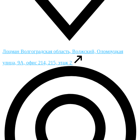
Лоцман
Волгоградская область, Волжский, Оломоуцкая
улица, 9А, офис 214, 215, этаж 2