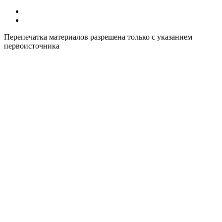
Все курсы иностранных языков в России
Контакты
Перепечатка материалов разрешена только с указанием
первоисточника
Политика конфиденциальности