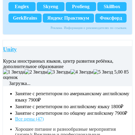
Englex
Skyeng
Profieng
Skillbox
GeekBrains
Яндекс Практикум
Фоксфорд
Реклама. Информация о рекламодателях по ссылкам.
Unity
Курсы иностранных языков, центр развития ребёнка,
дополнительное образование
5,00
85
оценок
Загрузка...
Занятие с репетитором по американскому английскому
языку
7900₽
Занятие с репетитором по английскому языку
1800₽
Занятие с репетитором по общему английскому
7900₽
Все цены (47)
Хорошее питание и разнообразные мероприятия
(лагерь); Вежливые и профессиональные