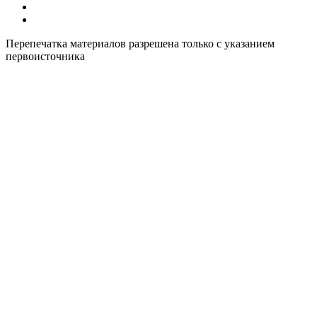
Все курсы иностранных языков в России
Контакты
Перепечатка материалов разрешена только с указанием
первоисточника
Политика конфиденциальности