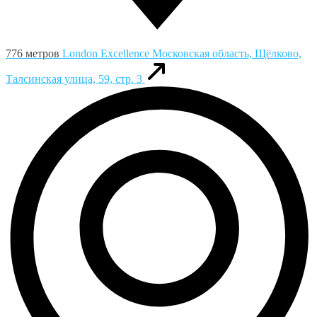
776 метров
London Excellence
Московская область, Щёлково,
Талсинская улица, 59, стр. 3