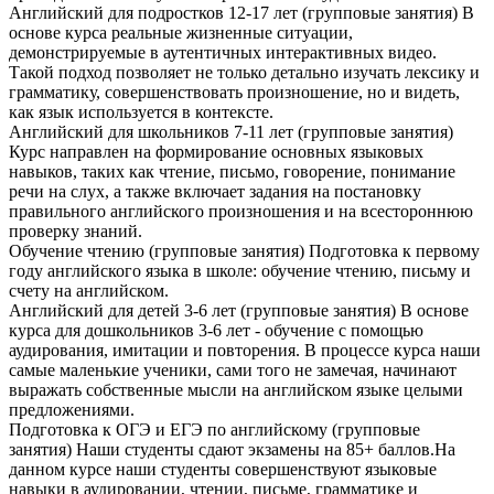
Английский для подростков 12-17 лет (групповые занятия)
В
основе курса реальные жизненные ситуации,
демонстрируемые в аутентичных интерактивных видео.
Такой подход позволяет не только детально изучать лексику и
грамматику, совершенствовать произношение, но и видеть,
как язык используется в контексте.
Английский для школьников 7-11 лет (групповые занятия)
Курс направлен на формирование основных языковых
навыков, таких как чтение, письмо, говорение, понимание
речи на слух, а также включает задания на постановку
правильного английского произношения и на всестороннюю
проверку знаний.
Обучение чтению (групповые занятия)
Подготовка к первому
году английского языка в школе: обучение чтению, письму и
счету на английском.
Английский для детей 3-6 лет (групповые занятия)
В основе
курса для дошкольников 3-6 лет - обучение с помощью
аудирования, имитации и повторения. В процессе курса наши
самые маленькие ученики, сами того не замечая, начинают
выражать собственные мысли на английском языке целыми
предложениями.
Подготовка к ОГЭ и ЕГЭ по английскому (групповые
занятия)
Наши студенты сдают экзамены на 85+ баллов.На
данном курсе наши студенты совершенствуют языковые
навыки в аудировании, чтении, письме, грамматике и