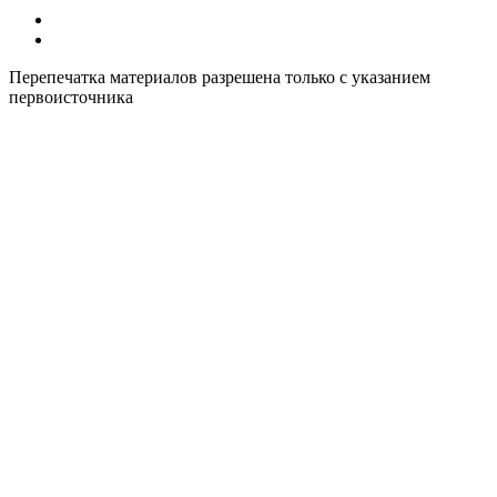
Все курсы иностранных языков в России
Контакты
Перепечатка материалов разрешена только с указанием
первоисточника
Политика конфиденциальности