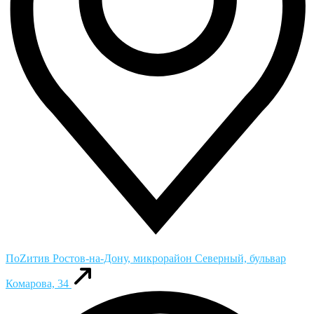
ПоZитив
Ростов-на-Дону, микрорайон Северный, бульвар
Комарова, 34