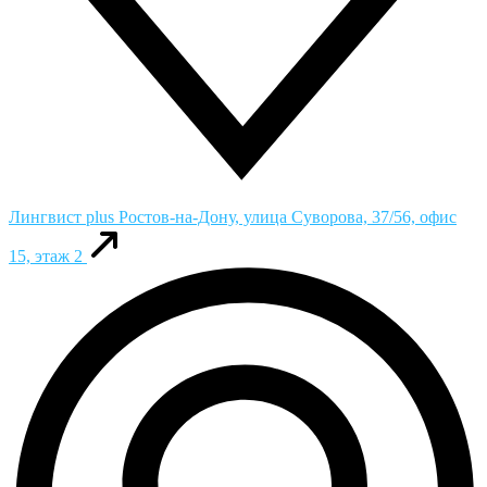
Лингвист plus
Ростов-на-Дону, улица Суворова, 37/56, офис
15, этаж 2