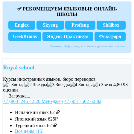
✅ РЕКОМЕНДУЕМ ЯЗЫКОВЫЕ ОНЛАЙН-
ШКОЛЫ
Englex
Skyeng
Profieng
Skillbox
GeekBrains
Яндекс Практикум
Фоксфорд
Реклама. Информация о рекламодателях по ссылкам.
Royal school
Курсы иностранных языков, бюро переводов
4,80
93
оценки
Загрузка...
+7 (863) 246-42-20 Менеджер
+7 (951) 502-60-82
Испанский язык
625₽
Японский язык
625₽
Турецкий язык
625₽
Все цены (16)