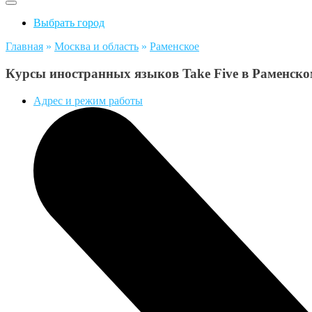
Выбрать город
Главная
»
Москва и область
»
Раменское
Курсы иностранных языков Take Five в Раменск
Адрес и режим работы