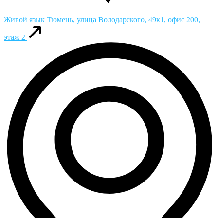
Живой язык
Тюмень, улица Володарского, 49к1, офис 200,
этаж 2