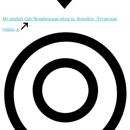
My english club
Челябинская область, Копейск, Луганская
улица, 4