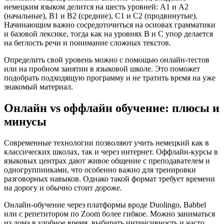
немецким языком делится на шесть уровней: A1 и A2
(начальные), B1 и B2 (средние), C1 и C2 (продвинутые).
Начинающим важно сосредоточиться на основах грамматики
и базовой лексике, тогда как на уровнях B и C упор делается
на беглость речи и понимание сложных текстов.
Определить свой уровень можно с помощью онлайн-тестов
или на пробном занятии в языковой школе. Это поможет
подобрать подходящую программу и не тратить время на уже
знакомый материал.
Онлайн vs оффлайн обучение: плюсы и
минусы
Современные технологии позволяют учить немецкий как в
классических школах, так и через интернет. Оффлайн-курсы в
языковых центрах дают живое общение с преподавателем и
одногруппниками, что особенно важно для тренировки
разговорных навыков. Однако такой формат требует времени
на дорогу и обычно стоит дороже.
Онлайн-обучение через платформы вроде Duolingo, Babbel
или с репетитором по Zoom более гибкое. Можно заниматься
из дома в удобное время, выбирать интенсивность и часто