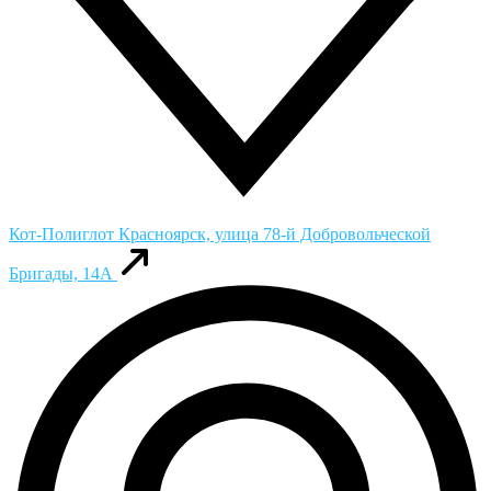
Кот-Полиглот
Красноярск, улица 78-й Добровольческой
Бригады, 14А