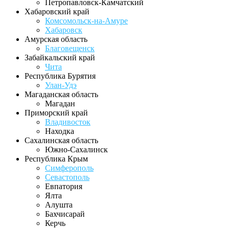
Петропавловск-Камчатский
Хабаровский край
Комсомольск-на-Амуре
Хабаровск
Амурская область
Благовещенск
Забайкальский край
Чита
Республика Бурятия
Улан-Удэ
Магаданская область
Магадан
Приморский край
Владивосток
Находка
Сахалинская область
Южно-Сахалинск
Республика Крым
Симферополь
Севастополь
Евпатория
Ялта
Алушта
Бахчисарай
Керчь