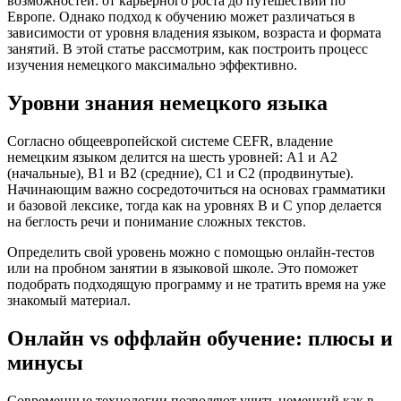
возможностей: от карьерного роста до путешествий по
Европе. Однако подход к обучению может различаться в
зависимости от уровня владения языком, возраста и формата
занятий. В этой статье рассмотрим, как построить процесс
изучения немецкого максимально эффективно.
Уровни знания немецкого языка
Согласно общеевропейской системе CEFR, владение
немецким языком делится на шесть уровней: A1 и A2
(начальные), B1 и B2 (средние), C1 и C2 (продвинутые).
Начинающим важно сосредоточиться на основах грамматики
и базовой лексике, тогда как на уровнях B и C упор делается
на беглость речи и понимание сложных текстов.
Определить свой уровень можно с помощью онлайн-тестов
или на пробном занятии в языковой школе. Это поможет
подобрать подходящую программу и не тратить время на уже
знакомый материал.
Онлайн vs оффлайн обучение: плюсы и
минусы
Современные технологии позволяют учить немецкий как в