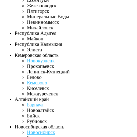
Ессентуки
Железноводск
Пятигорск
Минеральные Воды
Невинномысск
Михайловск
Республика Адыгея
Майкоп
Республика Калмыкия
Элиста
Кемеровская область
Новокузнецк
Прокопьевск
Ленинск-Кузнецкий
Белово
Кемерово
Киселевск
Междуреченск
Алтайский край
Барнаул
Новоалтайск
Бийск
Рубцовск
Новосибирская область
Новосибирск