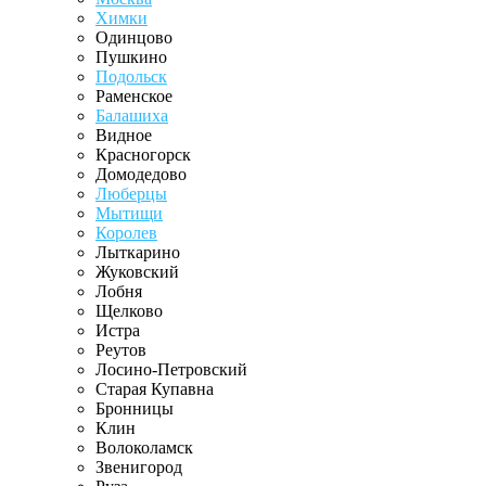
Химки
Одинцово
Пушкино
Подольск
Раменское
Балашиха
Видное
Красногорск
Домодедово
Люберцы
Мытищи
Королев
Лыткарино
Жуковский
Лобня
Щелково
Истра
Реутов
Лосино-Петровский
Старая Купавна
Бронницы
Клин
Волоколамск
Звенигород