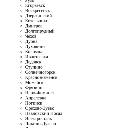
Руза
Егорьевск
Воскресенск
Дзержинский
Котельники
Дмитров
Долгопрудный
Чехов
Дубна
Луховицы
Коломна
Ивантеевка
Дедовск
Ступино
Солнечногорск
Краснознаменск
Можайск
Фрязино
Наро-Фоминск
Апрелевка
Ногинск
Орехово-Зуево
Павловский Посад
Электросталь
Ликино-Дулево