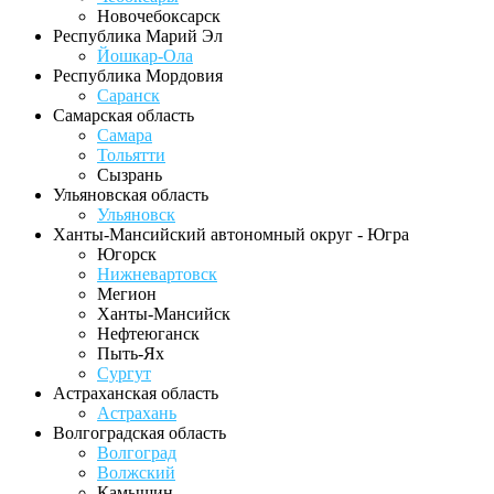
Новочебоксарск
Республика Марий Эл
Йошкар-Ола
Республика Мордовия
Саранск
Самарская область
Самара
Тольятти
Сызрань
Ульяновская область
Ульяновск
Ханты-Мансийский автономный округ - Югра
Югорск
Нижневартовск
Мегион
Ханты-Мансийск
Нефтеюганск
Пыть-Ях
Сургут
Астраханская область
Астрахань
Волгоградская область
Волгоград
Волжский
Камышин