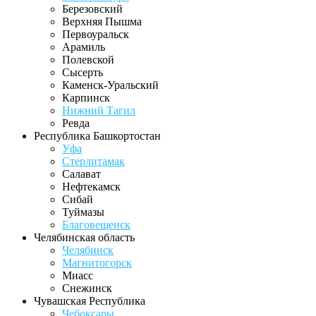
Березовский
Верхняя Пышма
Первоуральск
Арамиль
Полевской
Сысерть
Каменск-Уральский
Карпинск
Нижний Тагил
Ревда
Республика Башкортостан
Уфа
Стерлитамак
Салават
Нефтекамск
Сибай
Туймазы
Благовещенск
Челябинская область
Челябинск
Магнитогорск
Миасс
Снежинск
Чувашская Республика
Чебоксары