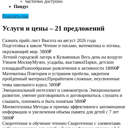
частично доступно
Пандус
Показать еще
Услуги и цены – 21 предложений
Скачать прайс-лист Высота на август 2026 года
Подготовка к школе
Чтение и письмо, математика и логика,
окружающий мир.
5800₽
Летний городской лагерь в Кузьминках
Весь день на воздухе
Узнаем МосквуМузеи, усадьбы, выставкиПарки, детские
площадкиРазнообразные развлечения и активности
18000₽
Математика
Повторим и устраним пробелы, закрепим
пройденный материал;Проработаем сложные, неусвоенные
темы школьного курса.
5800₽
Эмоциональный интеллект и самоконтроль
Эмоциональное
развитие, умение разговаривать и договариваться, слушать и
слышать, понимать и быть понятым
5800₽
Мнемотехника
Методы и приемы эффективного запоминания
информации и увеличения объема памяти для детей с 7 лет
5800₽
Скорочтение и обучение чтению
Скорочтение с элементами