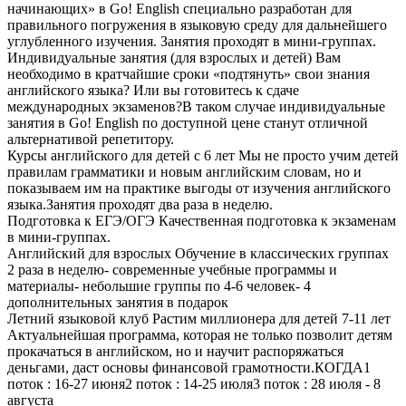
начинающих» в Go! English специально разработан для
правильного погружения в языковую среду для дальнейшего
углубленного изучения. Занятия проходят в мини-группах.
Индивидуальные занятия (для взрослых и детей)
Вам
необходимо в кратчайшие сроки «подтянуть» свои знания
английского языка? Или вы готовитесь к сдаче
международных экзаменов?В таком случае индивидуальные
занятия в Go! English по доступной цене станут отличной
альтернативой репетитору.
Курсы английского для детей c 6 лет
Мы не просто учим детей
правилам грамматики и новым английским словам, но и
показываем им на практике выгоды от изучения английского
языка.Занятия проходят два раза в неделю.
Подготовка к ЕГЭ/ОГЭ
Качественная подготовка к экзаменам
в мини-группах.
Английский для взрослых
Обучение в классических группах
2 раза в неделю- современные учебные программы и
материалы- небольшие группы по 4-6 человек- 4
дополнительных занятия в подарок
Летний языковой клуб Растим миллионера для детей 7-11 лет
Актуальнейшая программа, которая не только позволит детям
прокачаться в английском, но и научит распоряжаться
деньгами, даст основы финансовой грамотности.КОГДА1
поток : 16-27 июня2 поток : 14-25 июля3 поток : 28 июля - 8
августа