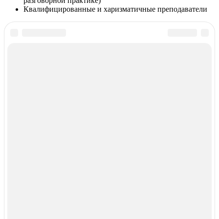
разговорной практике)
Квалифицированные и харизматичные преподаватели
Курсы иностранных языков в РФ
© 2018–2026 –
Все курсы иностранных языков в России
Контакты
Перепечатка материалов разрешена только с указанием
первоисточника
Политика конфиденциальности