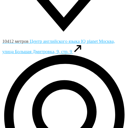
10412 метров
Центр английского языка IQ planet
Москва,
улица Большая Дмитровка, 9, стр. 9