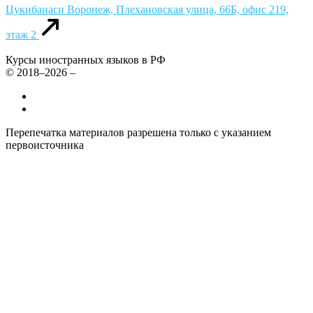
Цукибанаси
Воронеж, Плехановская улица, 66Б, офис 219,
этаж 2
Курсы иностранных языков в РФ
© 2018–2026 –
Все курсы иностранных языков в России
Контакты
Перепечатка материалов разрешена только с указанием
первоисточника
Политика конфиденциальности