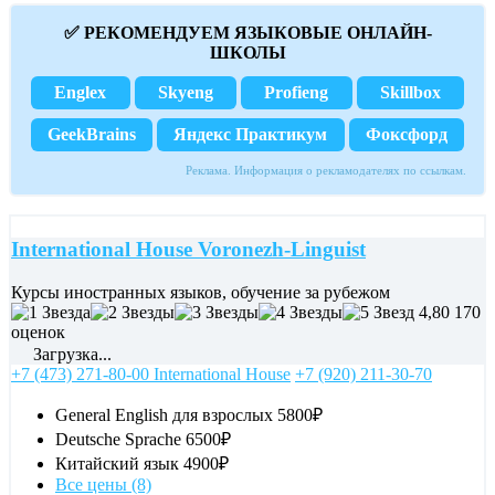
✅ РЕКОМЕНДУЕМ ЯЗЫКОВЫЕ ОНЛАЙН-
ШКОЛЫ
Englex
Skyeng
Profieng
Skillbox
GeekBrains
Яндекс Практикум
Фоксфорд
Реклама. Информация о рекламодателях по ссылкам.
International House Voronezh-Linguist
Курсы иностранных языков, обучение за рубежом
4,80
170
оценок
Загрузка...
+7 (473) 271-80-00 International House
+7 (920) 211-30-70
General English для взрослых
5800₽
Deutsche Sprache
6500₽
Китайский язык
4900₽
Все цены (8)