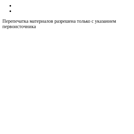
Все курсы иностранных языков в России
Контакты
Перепечатка материалов разрешена только с указанием
первоисточника
Политика конфиденциальности