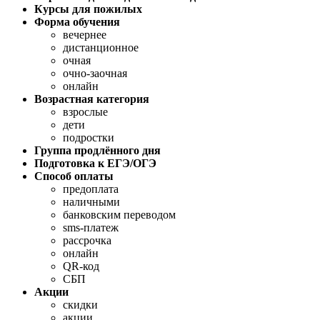
Курсы для пожилых
Форма обучения
вечернее
дистанционное
очная
очно-заочная
онлайн
Возрастная категория
взрослые
дети
подростки
Группа продлённого дня
Подготовка к ЕГЭ/ОГЭ
Способ оплаты
предоплата
наличными
банковским переводом
sms-платеж
рассрочка
онлайн
QR-код
СБП
Акции
скидки
акции