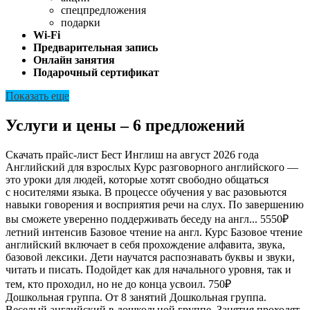
спецпредложения
подарки
Wi-Fi
Предварительная запись
Онлайн занятия
Подарочный сертификат
Показать еще
Услуги и цены – 6 предложений
Скачать прайс-лист Бест Инглиш на август 2026 года
Английский для взрослых
Курс разговорного английского —
это уроки для людей, которые хотят свободно общаться
с носителями языка. В процессе обучения у вас разовьются
навыки говорения и восприятия речи на слух. По завершению
вы сможете уверенно поддерживать беседу на англ...
5550₽
летний интенсив Базовое чтение на англ.
Курс Базовое чтение
английский включает в себя прохождение алфавита, звука,
базовой лексики. Дети научатся распознавать буквы и звуки,
читать и писать. Подойдет как для начального уровня, так и
тем, кто проходил, но не до конца усвоил.
750₽
Дошкольная группа. От 8 занятий
Дошкольная группа.
Веселый английский в дошкольной группе. Занятия проходят