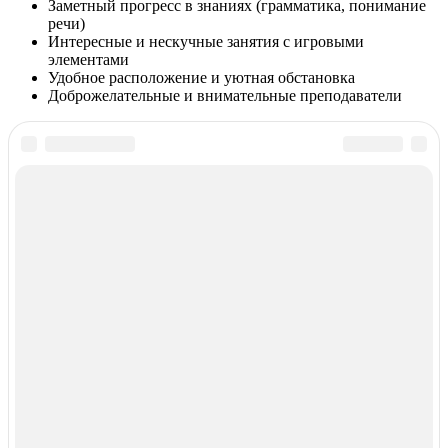
Заметный прогресс в знаниях (грамматика, понимание
речи)
Интересные и нескучные занятия с игровыми
элементами
Удобное расположение и уютная обстановка
Доброжелательные и внимательные преподаватели
Курсы иностранных языков в РФ
© 2018–2026 –
Все курсы иностранных языков в России
Контакты
Перепечатка материалов разрешена только с указанием
первоисточника
Политика конфиденциальности