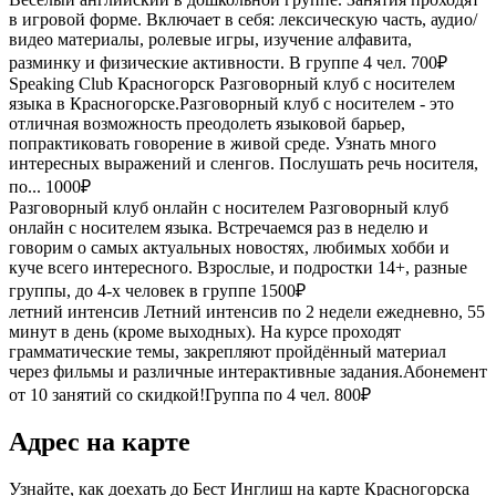
в игровой форме. Включает в себя: лексическую часть, аудио/
видео материалы, ролевые игры, изучение алфавита,
разминку и физические активности. В группе 4 чел.
700₽
Speaking Club Красногорск
Разговорный клуб с носителем
языка в Красногорске.Разговорный клуб с носителем - это
отличная возможность преодолеть языковой барьер,
попрактиковать говорение в живой среде. Узнать много
интересных выражений и сленгов. Послушать речь носителя,
по...
1000₽
Разговорный клуб онлайн с носителем
Разговорный клуб
онлайн с носителем языка. Встречаемся раз в неделю и
говорим о самых актуальных новостях, любимых хобби и
куче всего интересного. Взрослые, и подростки 14+, разные
группы, до 4-х человек в группе
1500₽
летний интенсив
Летний интенсив по 2 недели ежедневно, 55
минут в день (кроме выходных). На курсе проходят
грамматические темы, закрепляют пройдённый материал
через фильмы и различные интерактивные задания.Абонемент
от 10 занятий со скидкой!Группа по 4 чел.
800₽
Адрес на карте
Узнайте, как доехать до Бест Инглиш на карте Красногорска