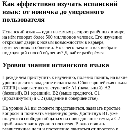
Как эффективно изучать испанский
язык: от новичка до уверенного
пользователя
Испанский язык — один из самых распространённых в мире,
на нём говорят более 500 миллионов человек. Его изучение
открывает двери к новым возможностям в карьере,
путешествиях и общении. Но с чего начать и как выбрать
подходящий способ обучения? Давайте разберёмся.
Уровни знания испанского языка
Прежде чем приступить к изучению, полезно понять, на какие
уровни делится владение испанским. Общеевропейская шкала
(CEFR) выделяет шесть ступеней: A1 (начальный), A2
(базовый), B1 (средний), B2 (выше среднего), C1
(продвинутый) и C2 (владение в совершенстве).
На уровне A1 вы сможете представиться, задавать простые
вопросы и понимать медленную речь. Достигнув B1, уже
получится свободно общаться на повседневные темы, а C2
приближает вас к уровню носителя. Важно ставить
реалистичные цели и постепенно двигаться от простого к