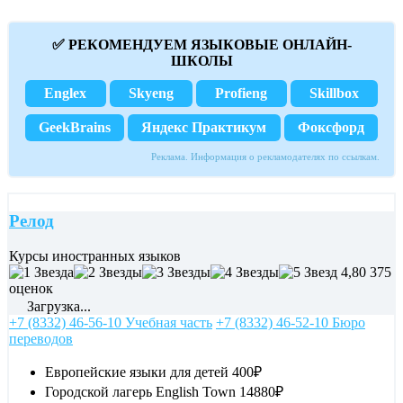
✅ РЕКОМЕНДУЕМ ЯЗЫКОВЫЕ ОНЛАЙН-
ШКОЛЫ
Englex
Skyeng
Profieng
Skillbox
GeekBrains
Яндекс Практикум
Фоксфорд
Реклама. Информация о рекламодателях по ссылкам.
Релод
Курсы иностранных языков
4,80
375
оценок
Загрузка...
+7 (8332) 46-56-10 Учебная часть
+7 (8332) 46-52-10 Бюро
переводов
Европейские языки для детей
400₽
Городской лагерь English Town
14880₽